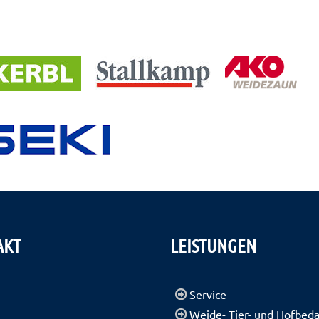
AKT
LEISTUNGEN
Service
Weide- Tier- und Hofbeda