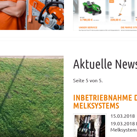
Video
Aktuelle New
Seite 5 von 5.
INBETRIEBNAHME D
MELKSYSTEMS
15.03.2018
19.03.2018 
Melksystems