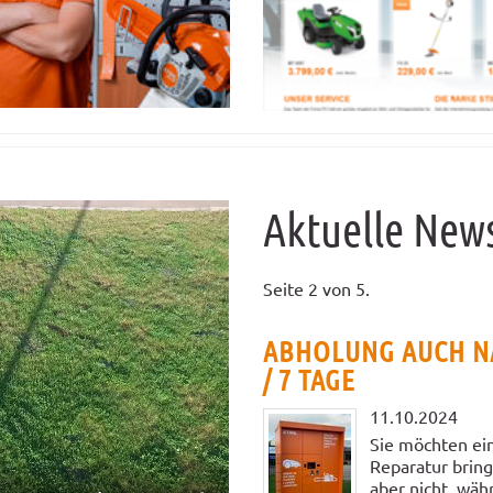
Video
Aktuelle New
Seite 2 von 5.
ABHOLUNG AUCH NA
/ 7 TAGE
11.10.2024
Sie möchten ein
Reparatur bring
aber nicht, währ