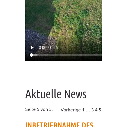
Aktuelle News
Seite 5 von 5.
Vorherige
1
…
3
4
5
INBETRIEBNAHME DES