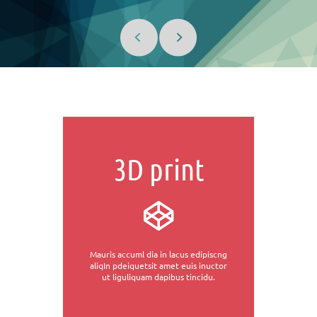
3D print
Mauris accuml dia in lacus edipiscng
aliqIn pdeiquetsit amet euis inuctor
ut liguliquam dapibus tincidu.