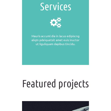
Services
Mauris accuml dia in lacus edipiscng
aliqIn pdeiquetsit amet euis inuctor
ut liguliquam dapibus tincidu.
Featured projects