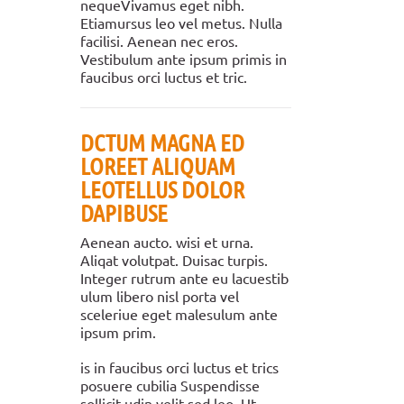
nequeVivamus eget nibh.
Etiamursus leo vel metus. Nulla
facilisi. Aenean nec eros.
Vestibulum ante ipsum primis in
faucibus orci luctus et tric.
DCTUM MAGNA ED
LOREET ALIQUAM
LEOTELLUS DOLOR
DAPIBUSE
Aenean aucto. wisi et urna.
Aliqat volutpat. Duisac turpis.
Integer rutrum ante eu lacuestib
ulum libero nisl porta vel
sceleriue eget malesulum ante
ipsum prim.
is in faucibus orci luctus et trics
posuere cubilia Suspendisse
sollicit udin velit sed leo. Ut