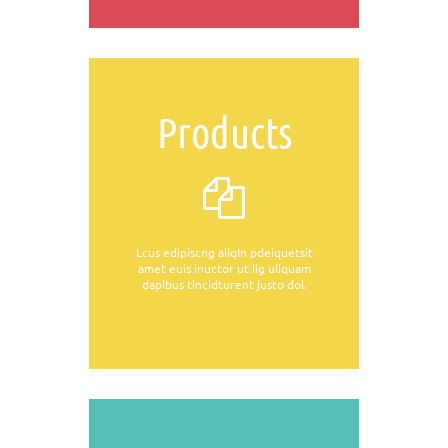
Products
Lcus edipiscng aliqIn pdeiquetsit
amet euis inuctor ut lig uliquam
dapibus tincidturent justo dol.