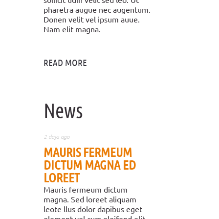
pharetra augue nec augentum.
Donen velit vel ipsum auue.
Nam elit magna.
READ MORE
News
2 days ago
MAURIS FERMEUM
DICTUM MAGNA ED
LOREET
Mauris fermeum dictum
magna. Sed loreet aliquam
leote llus dolor dapibus eget
element vel curs eleifend elit.