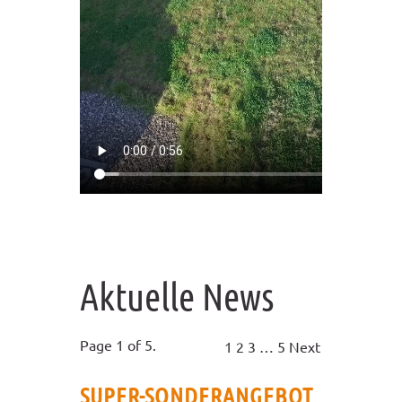
Aktuelle News
Page 1 of 5.
1
2
3
…
5
Next
SUPER-SONDERANGEBOT