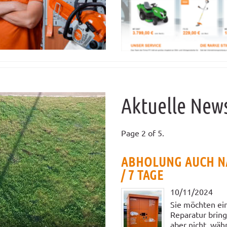
Video
Aktuelle New
Page 2 of 5.
ABHOLUNG AUCH NA
/ 7 TAGE
10/11/2024
Sie möchten ein
Reparatur bring
aber nicht, währ