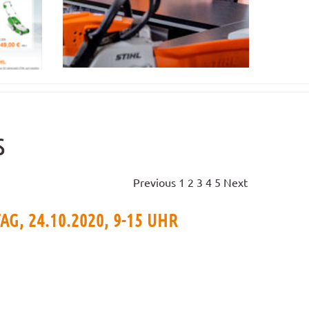
s
Previous
1
2
3
4
5
Next
G, 24.10.2020, 9-15 UHR