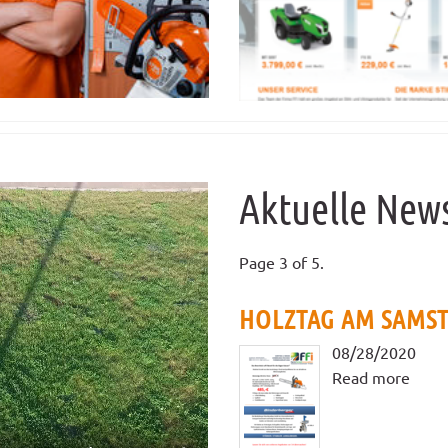
Video
Aktuelle New
Page 3 of 5.
HOLZTAG AM SAMSTA
08/28/2020
Read more