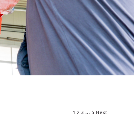
1
2
3
…
5
Next