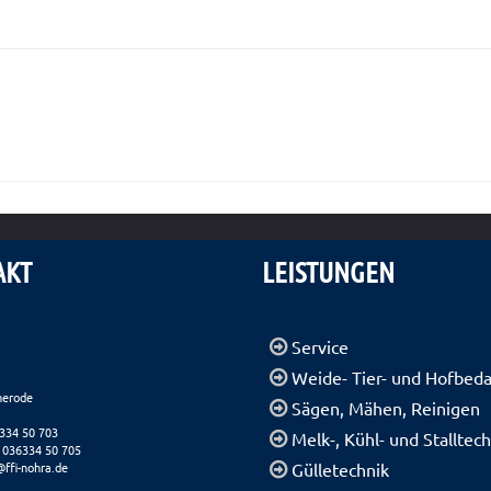
AKT
LEISTUNGEN
Service
Weide- Tier- und Hofbeda
herode
Sägen, Mähen, Reinigen
6334 50 703
Melk-, Kühl- und Stalltec
 036334 50 705
@ffi-nohra.de
Gülletechnik