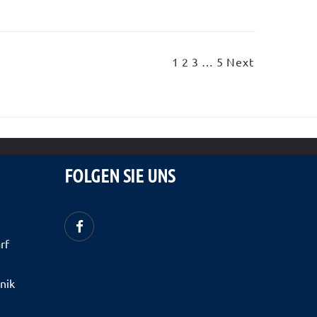
1
2
3
…
5
Next
FOLGEN SIE UNS
rf
hnik