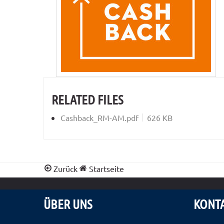
RELATED FILES
Cashback_RM-AM.pdf
626 KB
Zurück
Startseite
ÜBER UNS
KONT