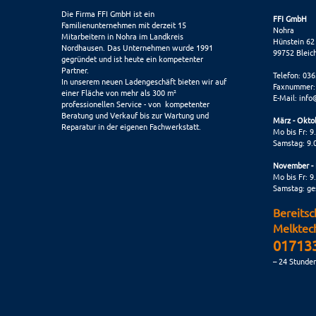
Die Firma FFI GmbH ist ein
FFI GmbH
Familienunternehmen mit derzeit 15
Nohra
Mitarbeitern in Nohra im Landkreis
Hünstein 62
Nordhausen. Das Unternehmen wurde 1991
99752 Bleic
gegründet und ist heute ein kompetenter
Partner.
Telefon: 03
In unserem neuen Ladengeschäft bieten wir auf
Faxnummer:
einer Fläche von mehr als 300 m²
E-Mail:
info
professionellen Service - von kompetenter
Beratung und Verkauf bis zur Wartung und
März - Okto
Reparatur in der eigenen Fachwerkstatt.
Mo bis Fr: 9
Samstag: 9.0
November - 
Mo bis Fr: 9
Samstag: ge
Bereitsc
Melktech
01713
– 24 Stunde