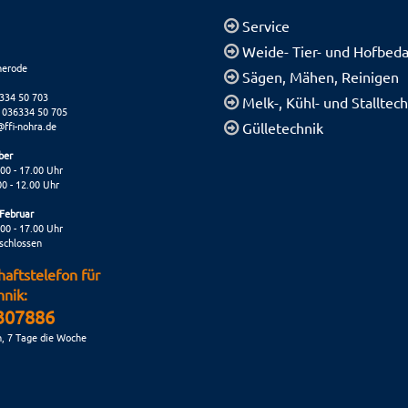
Service
Weide- Tier- und Hofbeda
herode
Sägen, Mähen, Reinigen
6334 50 703
Melk-, Kühl- und Stalltec
 036334 50 705
@ffi-nohra.de
Gülletechnik
ber
.00 - 17.00 Uhr
0 - 12.00 Uhr
Februar
.00 - 17.00 Uhr
schlossen
haftstelefon für
nik:
307886
n, 7 Tage die Woche