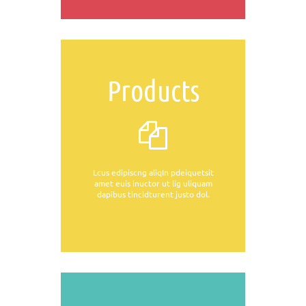
Products
Lcus edipiscng aliqIn pdeiquetsit
amet euis inuctor ut lig uliquam
dapibus tincidturent justo dol.