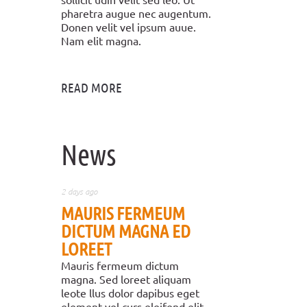
pharetra augue nec augentum.
Donen velit vel ipsum auue.
Nam elit magna.
READ MORE
News
2 days ago
MAURIS FERMEUM
DICTUM MAGNA ED
LOREET
Mauris fermeum dictum
magna. Sed loreet aliquam
leote llus dolor dapibus eget
element vel curs eleifend elit.