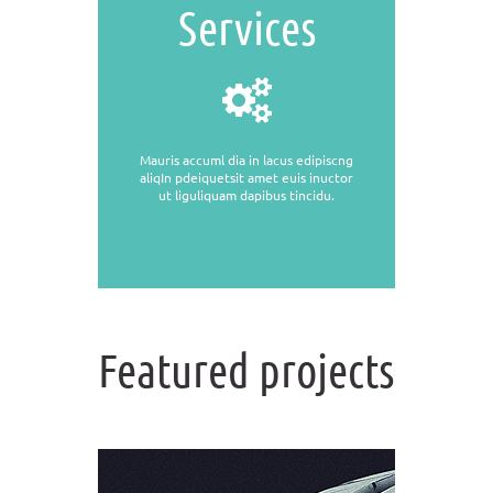
Services
Mauris accuml dia in lacus edipiscng
aliqIn pdeiquetsit amet euis inuctor
ut liguliquam dapibus tincidu.
Featured projects