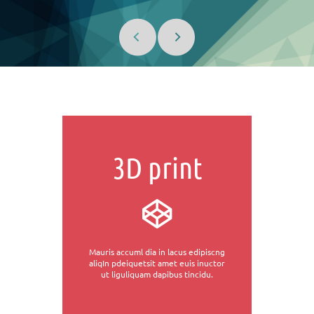
3D print
Mauris accuml dia in lacus edipiscng
aliqIn pdeiquetsit amet euis inuctor
ut liguliquam dapibus tincidu.