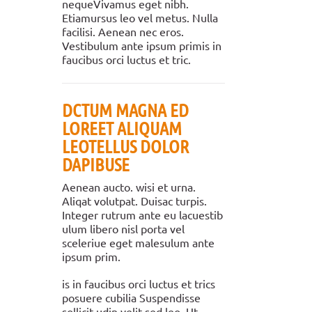
nequeVivamus eget nibh.
Etiamursus leo vel metus. Nulla
facilisi. Aenean nec eros.
Vestibulum ante ipsum primis in
faucibus orci luctus et tric.
DCTUM MAGNA ED
LOREET ALIQUAM
LEOTELLUS DOLOR
DAPIBUSE
Aenean aucto. wisi et urna.
Aliqat volutpat. Duisac turpis.
Integer rutrum ante eu lacuestib
ulum libero nisl porta vel
sceleriue eget malesulum ante
ipsum prim.
is in faucibus orci luctus et trics
posuere cubilia Suspendisse
sollicit udin velit sed leo. Ut