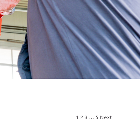
1
2
3
…
5
Next