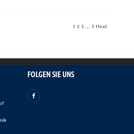
1
2
3
…
5
Next
FOLGEN SIE UNS
rf
hnik