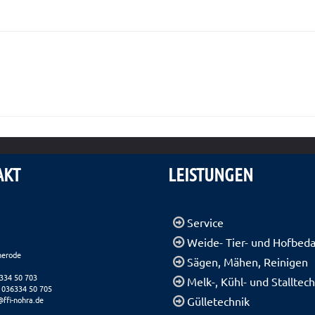
AKT
LEISTUNGEN
Service
Weide- Tier- und Hofbeda
herode
Sägen, Mähen, Reinigen
6334 50 703
Melk-, Kühl- und Stalltec
 036334 50 705
@ffi-nohra.de
Gülletechnik