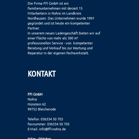
Die Firma FFI GmbH ist ein
Familienunternehmen mit derzeit 15
Mitarbeitern in Nohra im Landkreis
Nordhausen. Das Unternehmen wurde 1991
gegründet und ist heute ein kompetenter
Partner.
In unserem neuen Ladengeschäft bieten wir auf
einer Fläche von mehr als 300 m²
professionellen Service - von kompetenter
Beratung und Verkauf bis zur Wartung und
Reparatur in der eigenen Fachwerkstatt.
KONTAKT
FFI GmbH
Nohra
Hünstein 62
99752 Bleicherode
Telefon: 036334 50 703
Faxnummer: 036334 50 705
E-Mail:
info@ffi-nohra.de
März - Oktober